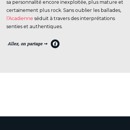
sa personnalité encore inexploitée, plus mature et
certainement plus rock. Sans oublier les ballades,
l’Acadienne
séduit à travers des interprétations
senties et authentiques.
F
a
c
e
b
o
o
VOIR TOUTES LES ACTUALITÉS
k