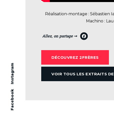
Réalisation-montage : Sébastien Ia
Machino : Laur
F
a
c
DÉCOUVREZ 2FRÈRES
e
Instagram
b
VOIR TOUS LES EXTRAITS D
o
o
k
Facebook