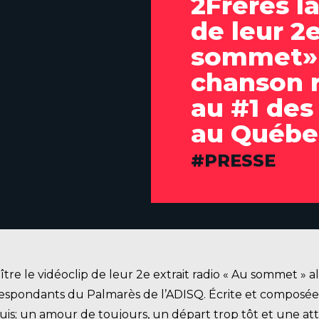
2Frères l
de leur 2
sommet» 
chanson r
au #1 des
au Québe
CATÉGORIES
PRESSE
ître le vidéoclip de leur 2e extrait radio « Au sommet »
spondants du Palmarès de l’ADISQ. Écrite et composée p
uis; un amour de toujours, un départ trop tôt et une at