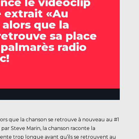
ance le vidéoclip
e extrait «Au
alors que la
etrouve sa place
 palmarès radio
c!
 alors que la chanson se retrouve à nouveau au #1
ar Steve Marin, la chanson raconte la
tente trop longue avant qu’ils se retrouvent au