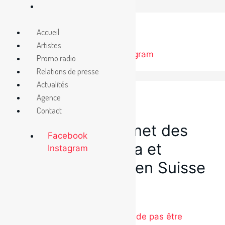
Aller
au
Accueil
contenu
Artistes
Facebook
Instagram
Promo radio
Relations de presse
Actualités
Agence
Contact
14 juin 2016
2Frères au sommet des
Facebook
radios au Canada et
Instagram
Révélation 2016 en Suisse
Catégories
Étiquettes
Presse
2Frères
Nouveauté radio : « J’ai l’droit de pas être