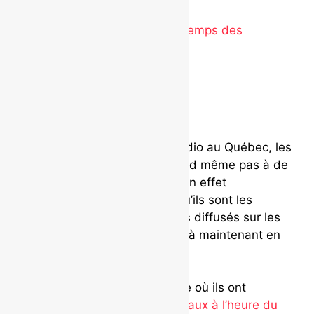
correct » de Boom Desjardins
Nouveauté radio : » C’est le temps des
vacances » de RAFFY
.
S’ils enchaînent les succès radio au Québec, les
2Frères
ne s’attendaient quand même pas à de
telles nouvelles. Ils viennent en effet
d’apprendre de Mediabase qu’ils sont les
artistes francophones les plus diffusés sur les
ondes radio au Canada jusqu’à maintenant en
2016 !
Tout juste de retour de Suisse où ils ont
participé au festival
Pully-Lavaux à l’heure du