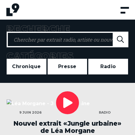
Aller
au
contenu
RECHERCHE
Re
CATÉGORIES
Chronique
Presse
Radio
LECTEUR
AUDIO
CATÉGORIES
9 JUIN 2026
RADIO
Nouvel extrait «Jungle urbaine»
de Léa Morgane